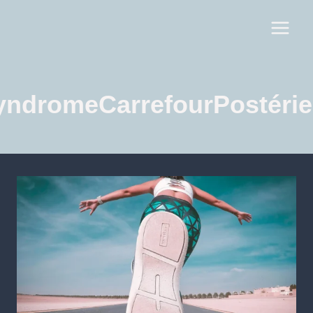
yndromeCarrefourPostérie