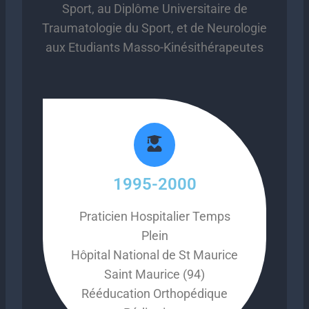
Sport, au Diplôme Universitaire de
Traumatologie du Sport, et de Neurologie
aux Etudiants Masso-Kinésithérapeutes
1995-2000
Praticien Hospitalier Temps
Plein
Hôpital National de St Maurice
Saint Maurice (94)
Rééducation Orthopédique