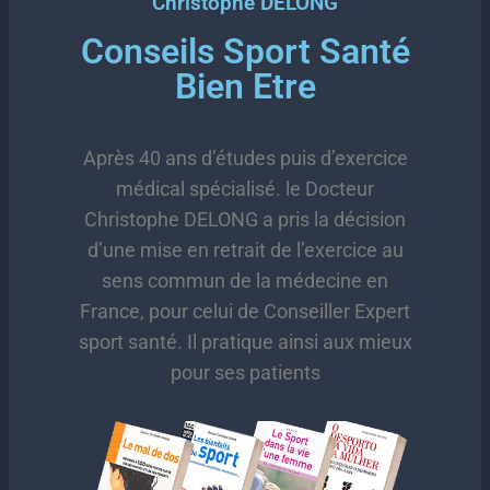
Christophe DELONG
Conseils Sport Santé
Bien Etre
Après 40 ans d’études puis d’exercice
médical spécialisé. le Docteur
Christophe DELONG a pris la décision
d’une mise en retrait de l’exercice au
sens commun de la médecine en
France, pour celui de Conseiller Expert
sport santé. Il pratique ainsi aux mieux
pour ses patients