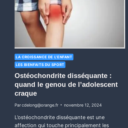
LA CROISSANCE DE L'ENFANT
LES BIENFAITS DU SPORT
Ostéochondrite disséquante :
quand le genou de l’adolescent
craque
Par
cdelong@orange.fr
novembre 12, 2024
L’ostéochondrite disséquante est une
affection qui touche principalement les