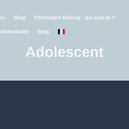
es
Blog
Christophe Delong : qui suis-je ?
nfidentialité
Blog
Adolescent