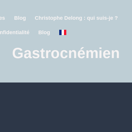
es
Blog
Christophe Delong : qui suis-je ?
nfidentialité
Blog
Gastrocnémien