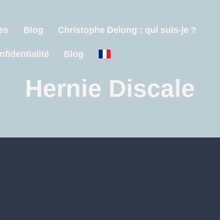
es
Blog
Christophe Delong : qui suis-je ?
nfidentialité
Blog
Hernie Discale