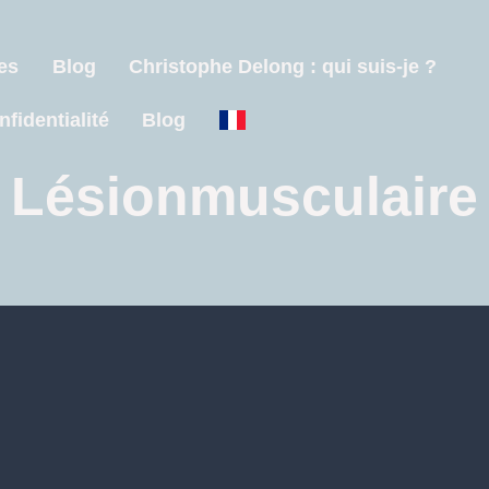
es
Blog
Christophe Delong : qui suis-je ?
nfidentialité
Blog
Lésionmusculaire