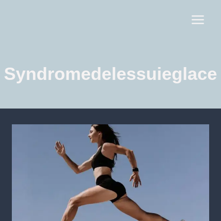
Syndromedelessuieglace