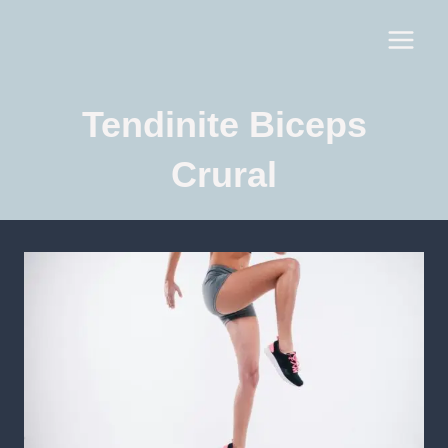
Tendinite Biceps
Crural