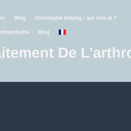
es
Blog
Christophe Delong : qui suis-je ?
nfidentialité
Blog
aitement De L’arthr