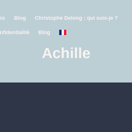
es
Blog
Christophe Delong : qui suis-je ?
nfidentialité
Blog
Achille