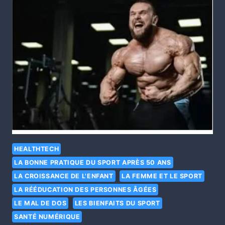
HEALTHTECH
LA BONNE PRATIQUE DU SPORT APRÈS 50 ANS
LA CROISSANCE DE L'ENFANT
LA FEMME ET LE SPORT
LA RÉÉDUCATION DES PERSONNES ÂGÉES
LE MAL DE DOS
LES BIENFAITS DU SPORT
SANTÉ NUMÉRIQUE