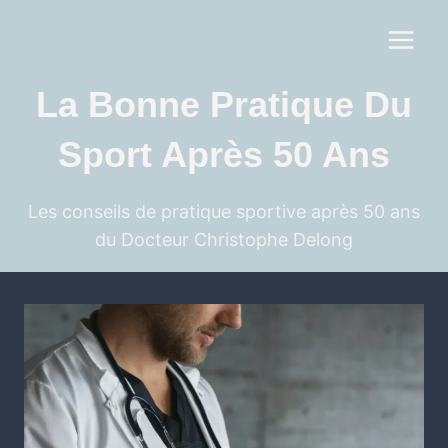
La Bonne Pratique Du
Sport Après 50 Ans
Les conseils de pratique sportive après 50 ans
du Docteur Christophe Delong