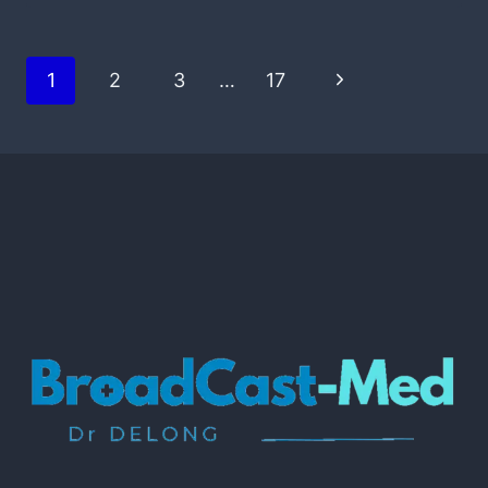
1
2
3
…
17