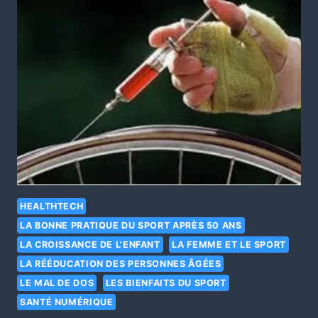
HEALTHTECH
LA BONNE PRATIQUE DU SPORT APRÈS 50 ANS
LA CROISSANCE DE L'ENFANT
LA FEMME ET LE SPORT
LA RÉÉDUCATION DES PERSONNES ÂGÉES
LE MAL DE DOS
LES BIENFAITS DU SPORT
SANTÉ NUMÉRIQUE