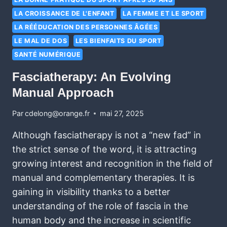
LA CROISSANCE DE L'ENFANT
LA FEMME ET LE SPORT
LA RÉÉDUCATION DES PERSONNES ÂGÉES
LE MAL DE DOS
LES BIENFAITS DU SPORT
SANTÉ NUMÉRIQUE
Fasciatherapy: An Evolving
Manual Approach
Par
cdelong@orange.fr
mai 27, 2025
Although fasciatherapy is not a “new fad” in
the strict sense of the word, it is attracting
growing interest and recognition in the field of
manual and complementary therapies. It is
gaining in visibility thanks to a better
understanding of the role of fascia in the
human body and the increase in scientific