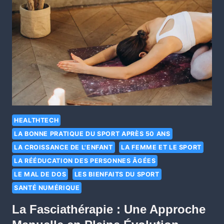
HEALTHTECH
LA BONNE PRATIQUE DU SPORT APRÈS 50 ANS
LA CROISSANCE DE L'ENFANT
LA FEMME ET LE SPORT
LA RÉÉDUCATION DES PERSONNES ÂGÉES
LE MAL DE DOS
LES BIENFAITS DU SPORT
SANTÉ NUMÉRIQUE
La Fasciathérapie : Une Approche