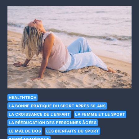
HEALTHTECH
LA BONNE PRATIQUE DU SPORT APRÈS 50 ANS
LA CROISSANCE DE L'ENFANT
LA FEMME ET LE SPORT
LA RÉÉDUCATION DES PERSONNES ÂGÉES
LE MAL DE DOS
LES BIENFAITS DU SPORT