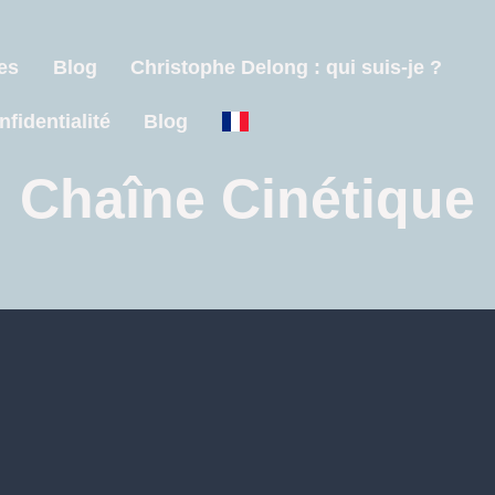
es
Blog
Christophe Delong : qui suis-je ?
nfidentialité
Blog
Chaîne Cinétique