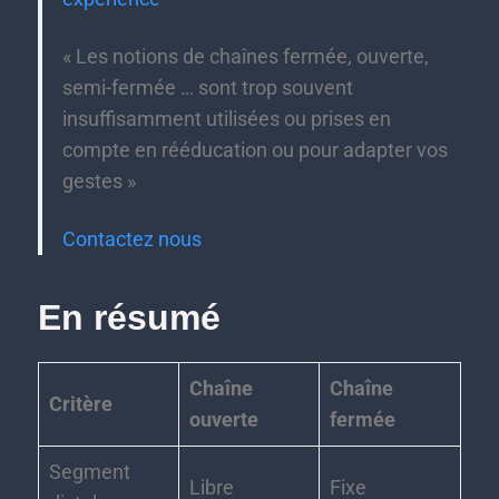
« Les notions de chaînes fermée, ouverte,
semi-fermée … sont trop souvent
insuffisamment utilisées ou prises en
compte en rééducation ou pour adapter vos
gestes »
Contactez nous
En résumé
Chaîne
Chaîne
Critère
ouverte
fermée
Segment
Libre
Fixe