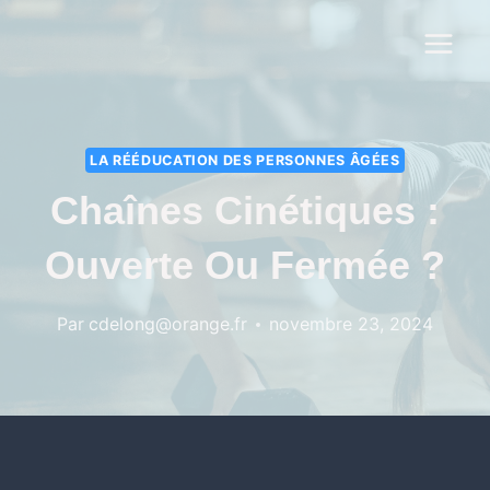
LA RÉÉDUCATION DES PERSONNES ÂGÉES
Chaînes Cinétiques :
Ouverte Ou Fermée ?
Par
cdelong@orange.fr
novembre 23, 2024