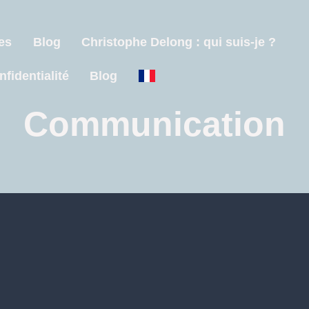
es
Blog
Christophe Delong : qui suis-je ?
nfidentialité
Blog
Communication