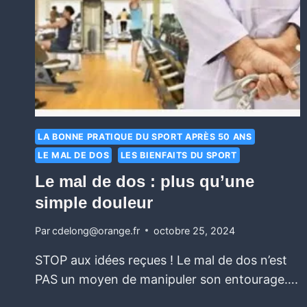
LA BONNE PRATIQUE DU SPORT APRÈS 50 ANS
LE MAL DE DOS
LES BIENFAITS DU SPORT
Le mal de dos : plus qu’une
simple douleur
Par
cdelong@orange.fr
octobre 25, 2024
STOP aux idées reçues ! Le mal de dos n’est
PAS un moyen de manipuler son entourage….