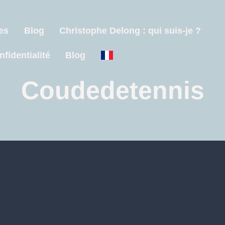
es
Blog
Christophe Delong : qui suis-je ?
nfidentialité
Blog
Coudedetennis