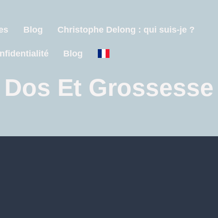
es
Blog
Christophe Delong : qui suis-je ?
nfidentialité
Blog
Dos Et Grossesse