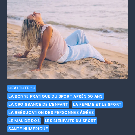
HEALTHTECH
LA BONNE PRATIQUE DU SPORT APRÈS 50 ANS
LA CROISSANCE DE L'ENFANT
LA FEMME ET LE SPORT
LA RÉÉDUCATION DES PERSONNES ÂGÉES
LE MAL DE DOS
LES BIENFAITS DU SPORT
SANTÉ NUMÉRIQUE