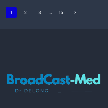
1
2
3
…
15