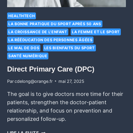
HEALTHTECH
LA BONNE PRATIQUE DU SPORT APRÈS 50 ANS
LA CROISSANCE DE L'ENFANT
LA FEMME ET LE SPORT
LA RÉÉDUCATION DES PERSONNES ÂGÉES
LE MAL DE DOS
LES BIENFAITS DU SPORT
SANTÉ NUMÉRIQUE
Direct Primary Care (DPC)
Par
cdelong@orange.fr
mai 27, 2025
The goal is to give doctors more time for their
patients, strengthen the doctor-patient
relationship, and focus on prevention and
personalized follow-up.
LIRE LA SUITE