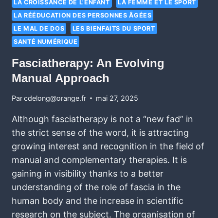
LA CROISSANCE DE L'ENFANT
LA FEMME ET LE SPORT
LA RÉÉDUCATION DES PERSONNES ÂGÉES
LE MAL DE DOS
LES BIENFAITS DU SPORT
SANTÉ NUMÉRIQUE
Fasciatherapy: An Evolving
Manual Approach
Par
cdelong@orange.fr
mai 27, 2025
Although fasciatherapy is not a “new fad” in
the strict sense of the word, it is attracting
growing interest and recognition in the field of
manual and complementary therapies. It is
gaining in visibility thanks to a better
understanding of the role of fascia in the
human body and the increase in scientific
research on the subject. The organisation of