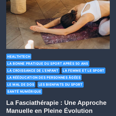
HEALTHTECH
LA BONNE PRATIQUE DU SPORT APRÈS 50 ANS
LA CROISSANCE DE L'ENFANT
LA FEMME ET LE SPORT
LA RÉÉDUCATION DES PERSONNES ÂGÉES
LE MAL DE DOS
LES BIENFAITS DU SPORT
SANTÉ NUMÉRIQUE
La Fasciathérapie : Une Approche
Manuelle en Pleine Évolution