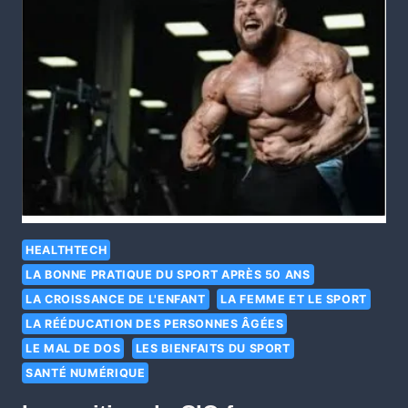
HEALTHTECH
LA BONNE PRATIQUE DU SPORT APRÈS 50 ANS
LA CROISSANCE DE L'ENFANT
LA FEMME ET LE SPORT
LA RÉÉDUCATION DES PERSONNES ÂGÉES
LE MAL DE DOS
LES BIENFAITS DU SPORT
SANTÉ NUMÉRIQUE