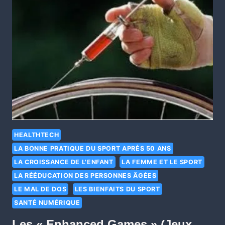
HEALTHTECH
LA BONNE PRATIQUE DU SPORT APRÈS 50 ANS
LA CROISSANCE DE L'ENFANT
LA FEMME ET LE SPORT
LA RÉÉDUCATION DES PERSONNES ÂGÉES
LE MAL DE DOS
LES BIENFAITS DU SPORT
SANTÉ NUMÉRIQUE
Les « Enhanced Games » (Jeux