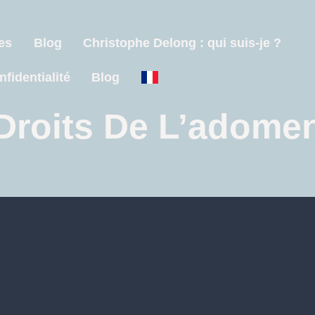
es
Blog
Christophe Delong : qui suis-je ?
nfidentialité
Blog
Droits De L’adome