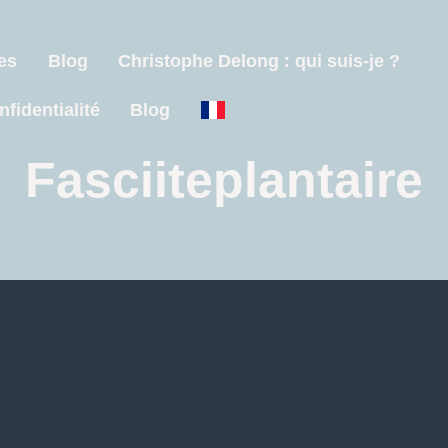
es
Blog
Christophe Delong : qui suis-je ?
nfidentialité
Blog
Fasciiteplantaire