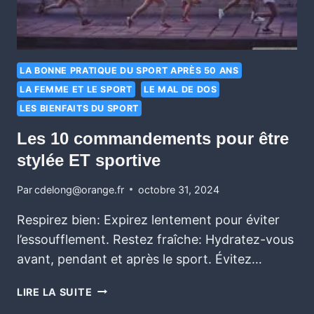
LA BONNE PRATIQUE DU SPORT APRÈS 50 ANS
LA FEMME ET LE SPORT
LE MAL DE DOS
LES BIENFAITS DU SPORT
Les 10 commandements pour être
stylée ET sportive
Par
cdelong@orange.fr
octobre 31, 2024
Respirez bien: Expirez lentement pour éviter
l’essoufflement. Restez fraîche: Hydratez-vous
avant, pendant et après le sport. Évitez…
LIRE LA SUITE