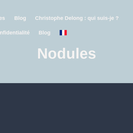
es
Blog
Christophe Delong : qui suis-je ?
nfidentialité
Blog
Nodules