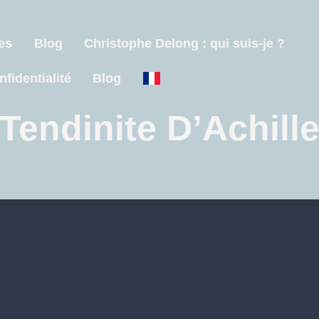
es
Blog
Christophe Delong : qui suis-je ?
nfidentialité
Blog
Tendinite D’Achill