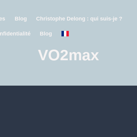
es
Blog
Christophe Delong : qui suis-je ?
nfidentialité
Blog
VO2max