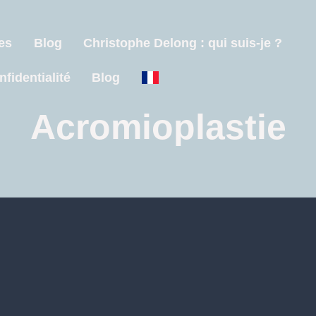
es
Blog
Christophe Delong : qui suis-je ?
nfidentialité
Blog
Acromioplastie