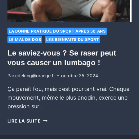
LA BONNE PRATIQUE DU SPORT APRÈS 50 ANS
LE MAL DE DOS
LES BIENFAITS DU SPORT
Le saviez-vous ? Se raser peut
vous causer un lumbago !
Par
cdelong@orange.fr
octobre 25, 2024
Ça paraît fou, mais c’est pourtant vrai. Chaque
mouvement, même le plus anodin, exerce une
pression sur…
LIRE LA SUITE