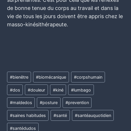
de bonne tenue du corps au travail et dans la
vie de tous les jours doivent être appris chez le
masso-kinésithérapeute.
#
bienêtre
#
biomécanique
#
corpshumain
#
dos
#
douleur
#
kiné
#
lumbago
#
maldedos
#
posture
#
prevention
#
saines habitudes
#
santé
#
santéauquotidien
#
santédudos