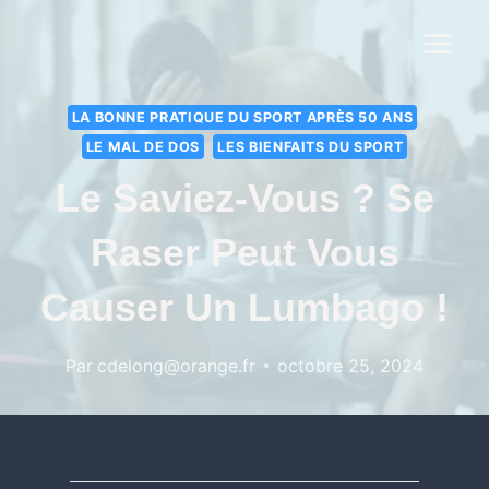
LA BONNE PRATIQUE DU SPORT APRÈS 50 ANS
LE MAL DE DOS
LES BIENFAITS DU SPORT
Le Saviez-Vous ? Se
Raser Peut Vous
Causer Un Lumbago !
Par
cdelong@orange.fr
octobre 25, 2024