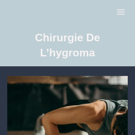
Chirurgie De
L’hygroma