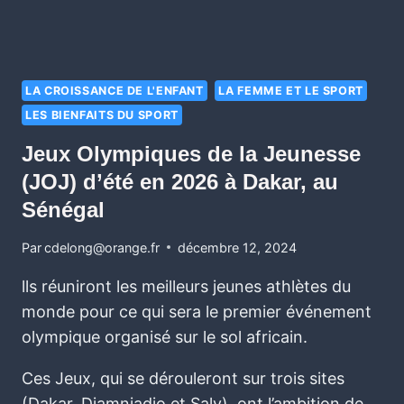
LA CROISSANCE DE L'ENFANT
LA FEMME ET LE SPORT
LES BIENFAITS DU SPORT
Jeux Olympiques de la Jeunesse
(JOJ) d’été en 2026 à Dakar, au
Sénégal
Par
cdelong@orange.fr
décembre 12, 2024
lls réuniront les meilleurs jeunes athlètes du
monde pour ce qui sera le premier événement
olympique organisé sur le sol africain.
Ces Jeux, qui se dérouleront sur trois sites
(Dakar, Diamniadio et Saly), ont l’ambition de