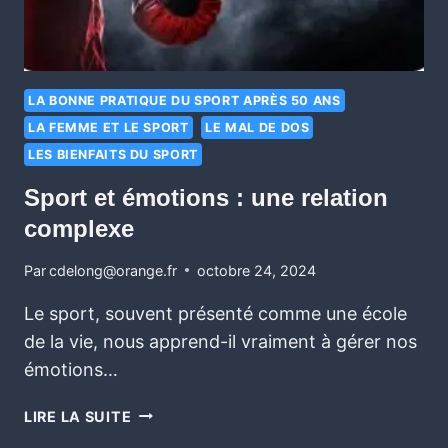
LA BONNE PRATIQUE DU SPORT APRÈS 50 ANS
LA FEMME ET LE SPORT
LE MAL DE DOS
LES BIENFAITS DU SPORT
Sport et émotions : une relation
complexe
Par
cdelong@orange.fr
octobre 24, 2024
Le sport, souvent présenté comme une école
de la vie, nous apprend-il vraiment à gérer nos
émotions…
LIRE LA SUITE