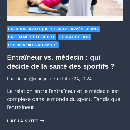
LA BONNE PRATIQUE DU SPORT APRÈS 50 ANS
LA FEMME ET LE SPORT
LE MAL DE DOS
LES BIENFAITS DU SPORT
Entraîneur vs. médecin : qui
décide de la santé des sportifs ?
Par
cdelong@orange.fr
octobre 24, 2024
La relation entre l’entraîneur et le médecin est
complexe dans le monde du sport. Tandis que
l’entraîneur…
LIRE LA SUITE