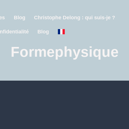
es
Blog
Christophe Delong : qui suis-je ?
nfidentialité
Blog
Formephysique