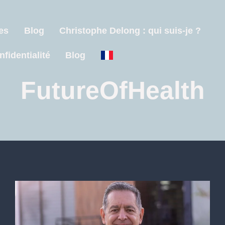
es
Blog
Christophe Delong : qui suis-je ?
nfidentialité
Blog
FutureOfHealth