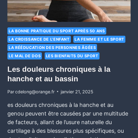
LA BONNE PRATIQUE DU SPORT APRÈS 50 ANS
LA CROISSANCE DE L'ENFANT
LA FEMME ET LE SPORT
LA RÉÉDUCATION DES PERSONNES ÂGÉES
LE MAL DE DOS
LES BIENFAITS DU SPORT
Les douleurs chroniques à la
hanche et au bassin
Par
cdelong@orange.fr
janvier 21, 2025
es douleurs chroniques à la hanche et au
genou peuvent être causées par une multitude
de facteurs, allant de l’usure naturelle du
cartilage à des blessures plus spécifiques, ou