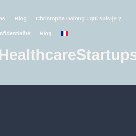
es
Blog
Christophe Delong : qui suis-je ?
nfidentialité
Blog
HealthcareStartup