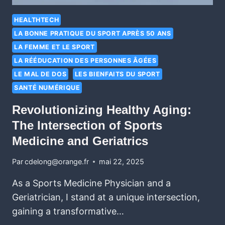
HEALTHTECH
LA BONNE PRATIQUE DU SPORT APRÈS 50 ANS
LA FEMME ET LE SPORT
LA RÉÉDUCATION DES PERSONNES ÂGÉES
LE MAL DE DOS
LES BIENFAITS DU SPORT
SANTÉ NUMÉRIQUE
Revolutionizing Healthy Aging:
The Intersection of Sports
Medicine and Geriatrics
Par
cdelong@orange.fr
mai 22, 2025
As a Sports Medicine Physician and a
Geriatrician, I stand at a unique intersection,
gaining a transformative…