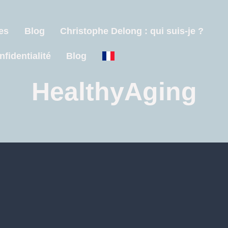
es
Blog
Christophe Delong : qui suis-je ?
nfidentialité
Blog
HealthyAging