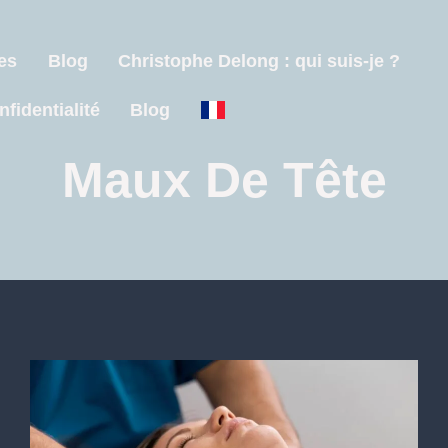
es
Blog
Christophe Delong : qui suis-je ?
nfidentialité
Blog
Maux De Tête