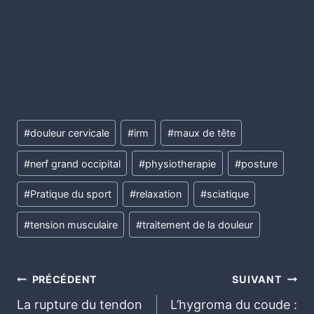
#
douleur cervicale
#
irm
#
maux de tête
#
nerf grand occipital
#
physiotherapie
#
posture
#
Pratique du sport
#
relaxation
#
sciatique
#
tension musculaire
#
traitement de la douleur
PRÉCÉDENT
SUIVANT
La rupture du tendon
L’hygroma du coude :