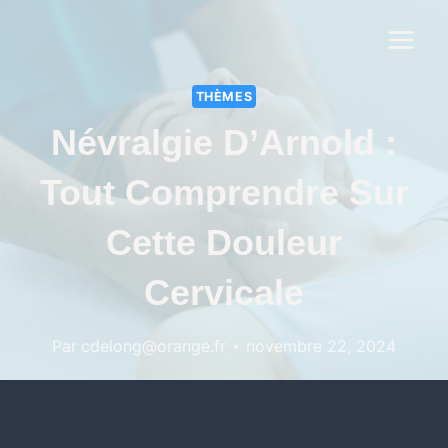
THÈMES
Névralgie D’Arnold :
Tout Comprendre Sur
Cette Douleur
Cervicale
Par
cdelong@orange.fr
novembre 22, 2024