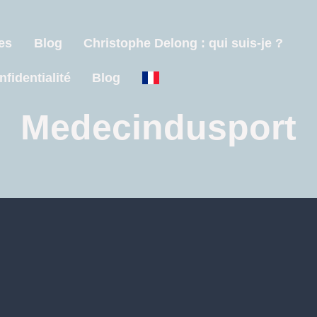
es
Blog
Christophe Delong : qui suis-je ?
nfidentialité
Blog
Medecindusport