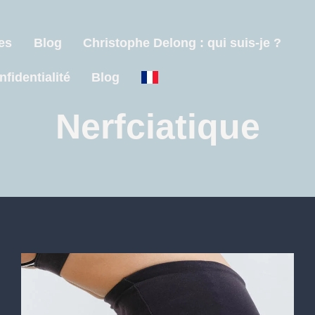
es
Blog
Christophe Delong : qui suis-je ?
nfidentialité
Blog
Nerfciatique