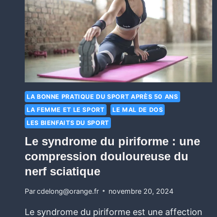
LA BONNE PRATIQUE DU SPORT APRÈS 50 ANS
LA FEMME ET LE SPORT
LE MAL DE DOS
LES BIENFAITS DU SPORT
Le syndrome du piriforme : une
compression douloureuse du
nerf sciatique
Par
cdelong@orange.fr
novembre 20, 2024
Le syndrome du piriforme est une affection