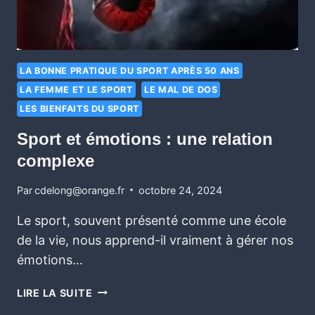
LA BONNE PRATIQUE DU SPORT APRÈS 50 ANS
LA FEMME ET LE SPORT
LE MAL DE DOS
LES BIENFAITS DU SPORT
Sport et émotions : une relation
complexe
Par
cdelong@orange.fr
octobre 24, 2024
Le sport, souvent présenté comme une école
de la vie, nous apprend-il vraiment à gérer nos
émotions…
LIRE LA SUITE