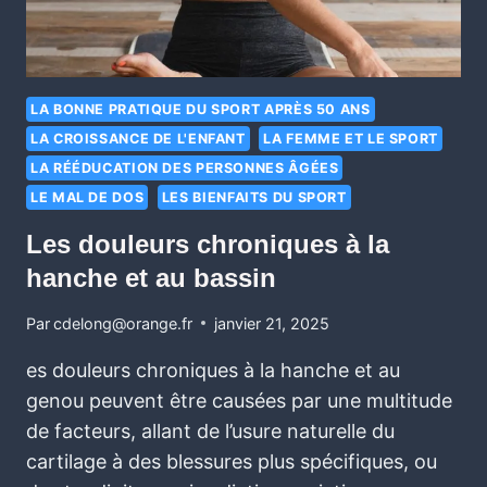
LA BONNE PRATIQUE DU SPORT APRÈS 50 ANS
LA CROISSANCE DE L'ENFANT
LA FEMME ET LE SPORT
LA RÉÉDUCATION DES PERSONNES ÂGÉES
LE MAL DE DOS
LES BIENFAITS DU SPORT
Les douleurs chroniques à la
hanche et au bassin
Par
cdelong@orange.fr
janvier 21, 2025
es douleurs chroniques à la hanche et au
genou peuvent être causées par une multitude
de facteurs, allant de l’usure naturelle du
cartilage à des blessures plus spécifiques, ou