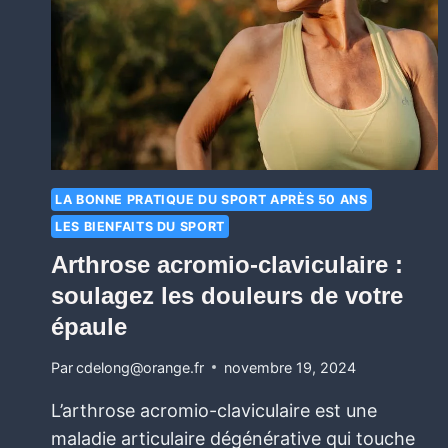
LA BONNE PRATIQUE DU SPORT APRÈS 50 ANS
LES BIENFAITS DU SPORT
Arthrose acromio-claviculaire :
soulagez les douleurs de votre
épaule
Par
cdelong@orange.fr
novembre 19, 2024
L’arthrose acromio-claviculaire est une
maladie articulaire dégénérative qui touche