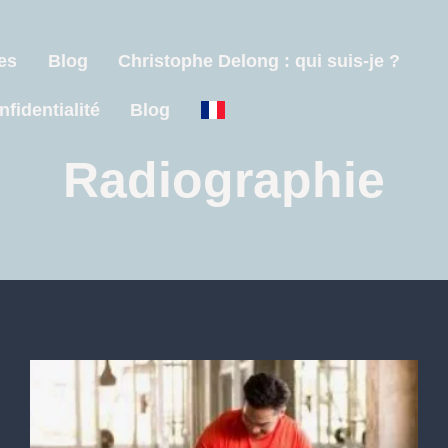
es
Blog
Christophe Delong : qui suis-je ?
nfidentialité
Blog
Radiographie