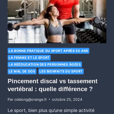
LA BONNE PRATIQUE DU SPORT APRÈS 50 ANS
LA FEMME ET LE SPORT
LA RÉÉDUCATION DES PERSONNES ÂGÉES
LE MAL DE DOS
LES BIENFAITS DU SPORT
Pincement discal vs tassement
vertébral : quelle différence ?
Par
cdelong@orange.fr
octobre 25, 2024
Le sport, bien plus qu’une simple activité