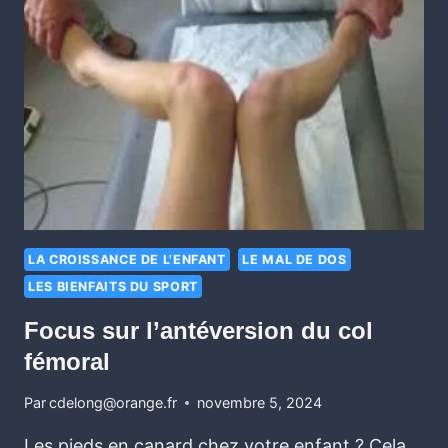
LA CROISSANCE DE L'ENFANT
LE MAL DE DOS
LES BIENFAITS DU SPORT
Focus sur l’antéversion du col
fémoral
Par
cdelong@orange.fr
novembre 5, 2024
Les pieds en canard chez votre enfant ? Cela