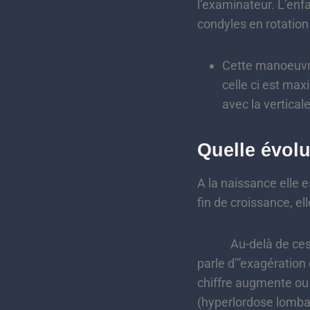
l’examinateur. L’enfa
condyles en rotation
Cette manoeuvre
celle ci est max
avec la vertical
Quelle évolu
A la naissance elle e
fin de croissance, el
Au-delà de ces chif
parle d’”exagération
chiffre augmente ou 
(hyperlordose lombair