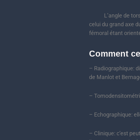
L’angle de torsion f
celui du grand axe du
fémoral étant orienté
Comment cel
– Radiographique: di
de Manlot et Bernag
– Tomodensitométrique
– Echographique: elle
– Clinique: c’est peu