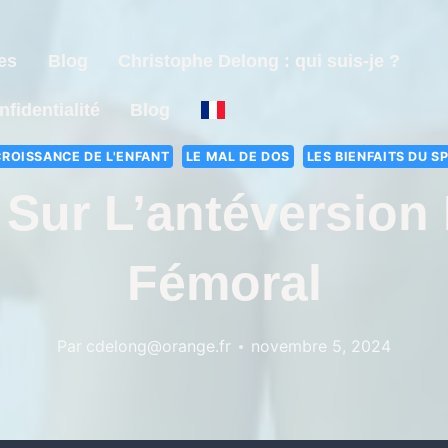
es
Blog
Christophe Delong : qui suis-je ?
nfidentialité
Blog
CROISSANCE DE L'ENFANT
LE MAL DE DOS
LES BIENFAITS DU S
Sur L’antéversion
Fémoral
Par
cdelong@orange.fr
novembre 5, 2024