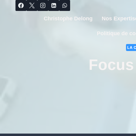
Christophe Delong
Nos Expertis
Politique de co
LA 
Focus 