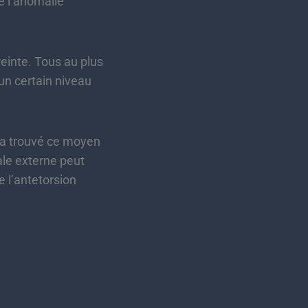
 l’anomalie
einte. Tous au plus
 un certain niveau
t a trouvé ce moyen
ale externe peut
e l’antetorsion