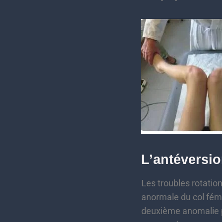
L’antéversio
Les troubles rotatio
anormale du col fémo
deuxième anomalie pe