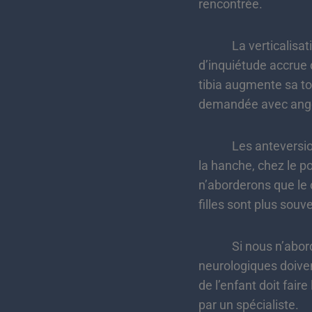
rencontrée.
La verticalisation 
d’inquiétude accrue 
tibia augmente sa to
demandée avec angoi
Les anteversions du
la hanche, chez le po
n’aborderons que le 
filles sont plus souv
Si nous n’abordons 
neurologiques doiven
de l’enfant doit fai
par un spécialiste.