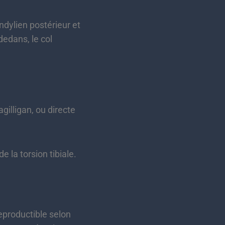
dylien postérieur et
dedans, le col
illigan, ou directe
e la torsion tibiale.
reproductible selon