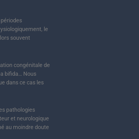
 périodes
hysiologiquement, le
alors souvent
tion congénitale de
ina bifida… Nous
ue dans ce cas les
es pathologies
teur et neurologique
ené au moindre doute