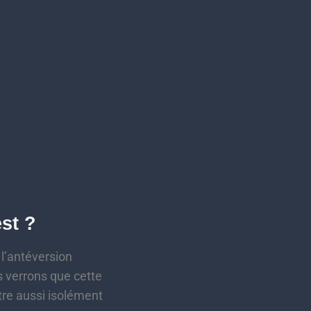
st ?
 l’antéversion
s verrons que cette
tre aussi isolément