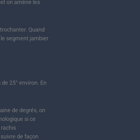
, et on amène les
 trochanter. Quand
t le segment jambier
s de 25° environ. En
aine de degrés, on
hologique si ce
 rachis
e suivre de façon