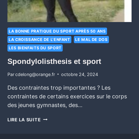
LA BONNE PRATIQUE DU SPORT APRÈS 50 ANS
LA CROISSANCE DE L'ENFANT
LE MAL DE DOS
LES BIENFAITS DU SPORT
Spondylolisthesis et sport
Par
cdelong@orange.fr
octobre 24, 2024
Des contraintes trop importantes ? Les
contraintes de certains exercices sur le corps
des jeunes gymnastes, des…
LIRE LA SUITE