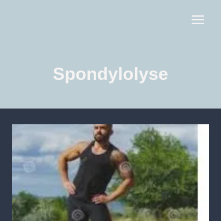
Spondylolyse