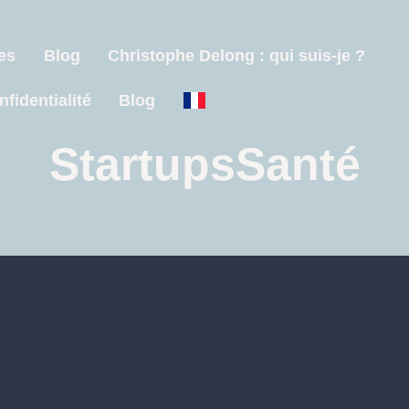
es
Blog
Christophe Delong : qui suis-je ?
nfidentialité
Blog
StartupsSanté