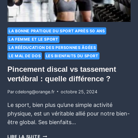
LA BONNE PRATIQUE DU SPORT APRÈS 50 ANS
LA FEMME ET LE SPORT
LA RÉÉDUCATION DES PERSONNES ÂGÉES
LE MAL DE DOS
LES BIENFAITS DU SPORT
Pincement discal vs tassement
vertébral : quelle différence ?
Par
cdelong@orange.fr
octobre 25, 2024
Le sport, bien plus qu’une simple activité
physique, est un véritable allié pour notre bien-
être global. Ses bienfaits…
LIRE LA SUITE