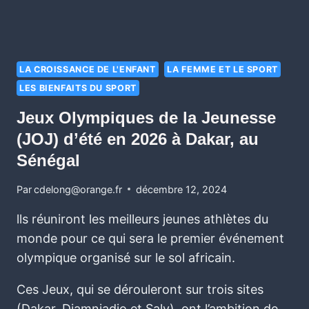
LA CROISSANCE DE L'ENFANT
LA FEMME ET LE SPORT
LES BIENFAITS DU SPORT
Jeux Olympiques de la Jeunesse
(JOJ) d’été en 2026 à Dakar, au
Sénégal
Par
cdelong@orange.fr
décembre 12, 2024
lls réuniront les meilleurs jeunes athlètes du
monde pour ce qui sera le premier événement
olympique organisé sur le sol africain.
Ces Jeux, qui se dérouleront sur trois sites
(Dakar, Diamniadio et Saly), ont l’ambition de