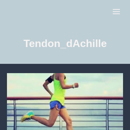
Tendon_dAchille